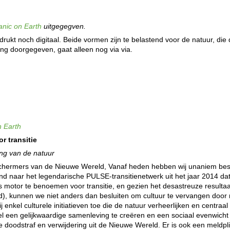
anic on Earth
uitgegegven.
drukt noch digitaal. Beide vormen zijn te belastend voor de natuur, die
ing doorgegeven, gaat alleen nog via via.
n Earth
r transitie
ing van de natuur
hermers van de Nieuwe Wereld, Vanaf heden hebben wij unaniem besli
zend naar het legendarische PULSE-transitienetwerk uit het jaar 2014 da
 motor te benoemen voor transitie, en gezien het desastreuze resultaa
 kunnen we niet anders dan besluiten om cultuur te vervangen door na
 enkel culturele initiatieven toe die de natuur verheerlijken en centraal 
el een gelijkwaardige samenleving te creëren en een sociaal evenwicht 
 doodstraf en verwijdering uit de Nieuwe Wereld. Er is ook een meldplich