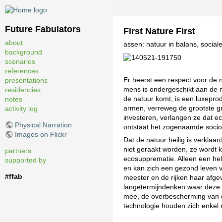
Future Fabulators
First Nature First
about
assen: natuur in balans, sociale
background
scenarios
references
Er heerst een respect voor de 
presentations
mens is ondergeschikt aan de na
residencies
de natuur komt, is een luxepro
notes
armen, verreweg de grootste gr
activity log
investeren, verlangen ze dat e
Physical Narration
ontstaat het zogenaamde socio-
Images on Flickr
Dat de natuur heilig is verkla
niet geraakt worden, ze wordt 
partners
ecosupprematie. Alleen een hele
supported by
en kan zich een gezond leven v
#ffab
meester en de rijken haar afge
langetermijndenken waar deze 
mee, de overbescherming van d
technologie houden zich enkel n