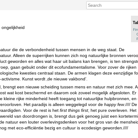
Ta
 ongelijkheid
Fir
natuur die de verbondenheid tussen mensen in de weg staat. De
tuur. Alleen de superrijken kunnen zich nog natuurlijke bronnen veroor
duct geworden en alles wat haar uit balans kan brengen, is ten strengs
oep, gaan gebukt onder dit ecofundamentalisme. Voor zover de rijken i
cologische kwesties centraal staan. De armen klagen deze eenzijdige fo
activisme. Kunst wordt ‚de nieuwe vakbond’.
ard, brengt een nieuwe scheiding tussen mens en natuur met zich mee.
kost wat kost beschermd en daarom ook zoveel mogelijk afgesloten. Er 
 kleine rijke minderheid heeft toegang tot natuurlijke hulpbronnen, en
eroorloven. Het paradijs is alleen weggelegd voor de
happy few
.//// D
vaardigden. Voor de rest is het
first things first
, het pure overleven. Het
wereld van doordrongen is, brengt dus gek genoeg juist een korteterm
e natuur een louter overlevingsdenken voor het gros van de menshe
og met eco-efficiëntie bezig en cultuur is ecodesign geworden.////