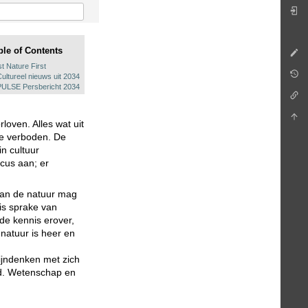
ble of Contents
st Nature First
Cultureel nieuws uit 2034
PULSE Persbericht 2034
loven. Alles wat uit
te verboden. De
n cultuur
cus aan; er
 Aan de natuur mag
is sprake van
 de kennis erover,
e natuur is heer en
ijndenken met zich
id. Wetenschap en