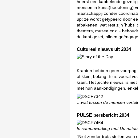
heerst een kabbelende gezelligh
mensen in kunst(beoefening) vi
maatschappij zonder coördinate
up; ze wordt getypeerd door een
afbakenen; wat rest zijn 'hubs'
theaters, musea enz. - behouden
de kant gezet; alleen geëngage
Cultureel nieuws uit 2034
Kranten hebben geen voorpagina’
of klein, belang. Er is vooral v
krant. Het ‚echte nieuws’ is ni
met hun aankondigingen, enkel 
…wat tussen de mensen verte
PULSE persbericht 2034
In samenwerking met De natuu
“Niet zonder trots stellen we u