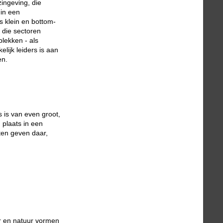
zingeving, die
 in een
s klein en bottom-
 die sectoren
plekken - als
lijk leiders is aan
en.
s is van even groot,
n plaats in een
nten geven daar,
ur en natuur vormen