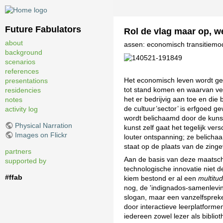
Future Fabulators
Rol de vlag maar op, we
about
assen: economisch transitiemod
background
scenarios
references
Het economisch leven wordt g
presentations
tot stand komen en waarvan ver
residencies
het er bedrijvig aan toe en die 
notes
de cultuur’sector’ is erfgoed g
activity log
wordt belichaamd door de kunst
Physical Narration
kunst zelf gaat het tegelijk ver
Images on Flickr
louter ontspanning; ze belichaam
staat op de plaats van de zinge
partners
Aan de basis van deze maatschap
supported by
technologische innovatie niet 
#ffab
kiem bestond er al een
multitu
nog, de 'indignados-samenleving
slogan, maar een vanzelfspreke
door interactieve leerplatformen
iedereen zowel lezer als bibli