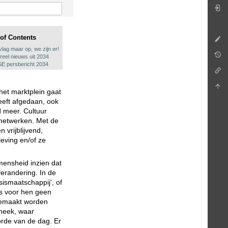
 of Contents
vlag maar op, we zijn er!
reel nieuws uit 2034
E persbericht 2034
het marktplein gaat
 heeft afgedaan, ook
d meer. Cultuur
 netwerken. Met de
 vrijblijvend,
leving en/of ze
 mensheid inzien dat
verandering. In de
isismaatschappij', of
is voor hen geen
 gemaakt worden
theek, waar
orde van de dag. Er