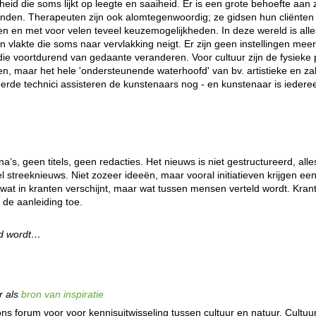
eid die soms lijkt op leegte en saaiheid. Er is een grote behoefte aan 
nden. Therapeuten zijn ook alomtegenwoordig; ze gidsen hun cliënten
n en met voor velen teveel keuzemogelijkheden. In deze wereld is alle
 vlakte die soms naar vervlakking neigt. Er zijn geen instellingen meer
 die voortdurend van gedaante veranderen. Voor cultuur zijn de fysieke 
, maar het hele 'ondersteunende waterhoofd' van bv. artistieke en zake
erde technici assisteren de kunstenaars nog - en kunstenaar is iedere
s, geen titels, geen redacties. Het nieuws is niet gestructureerd, alle
eel streeknieuws. Niet zozeer ideeën, maar vooral initiatieven krijgen ee
et wat in kranten verschijnt, maar wat tussen mensen verteld wordt. Kra
de aanleiding toe.
ld wordt…
r als
bron van inspiratie
 ons forum voor voor kennisuitwisseling tussen cultuur en natuur. Cultu