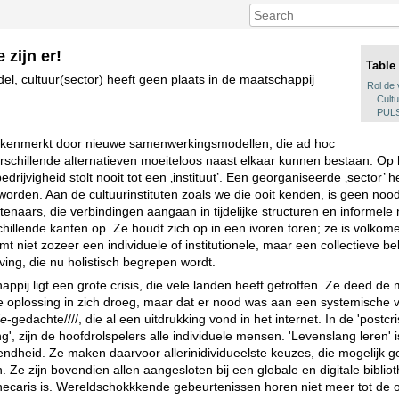
 zijn er!
Table
el, cultuur(sector) heeft geen plaats in de maatschappij
Rol de 
Cultu
PULS
ekenmerkt door nieuwe samenwerkingsmodellen, die ad hoc
schillende alternatieven moeiteloos naast elkaar kunnen bestaan. Op 
bedrijvigheid stolt nooit tot een ‚instituut’. Een georganiseerde ‚sector’
eworden. Aan de cultuurinstituten zoals we die ooit kenden, is geen noo
enaars, die verbindingen aangaan in tijdelijke structuren en informele
schillende kanten op. Ze houdt zich op in een ivoren toren; ze is volkomen
t niet zozeer een individuele of institutionele, maar een collectieve be
ving, die nu holistisch begrepen wordt.
pij ligt een grote crisis, die vele landen heeft getroffen. Ze deed de
de oplossing in zich droeg, maar dat er nood was aan een systemische 
de
-gedachte////, die al een uitdrukking vond in het internet. In de 'postcr
', zijn de hoofdrolspelers alle individuele mensen. 'Levenslang leren' 
ndheid. Ze maken daarvoor allerinidividueelste keuzes, die mogelijk
. Ze zijn bovendien allen aangesloten bij een globale en digitale biblio
othecaris is. Wereldschokkkende gebeurtenissen horen niet meer tot de 