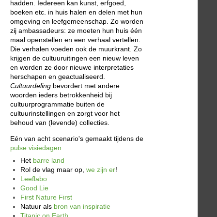
hadden. Iedereen kan kunst, erfgoed,
boeken etc. in huis halen en delen met hun
omgeving en leefgemeenschap. Zo worden
zij ambassadeurs: ze moeten hun huis één
maal openstellen en een verhaal vertellen.
Die verhalen voeden ook de muurkrant. Zo
krijgen de cultuuruitingen een nieuw leven
en worden ze door nieuwe interpretaties
herschapen en geactualiseerd.
Cultuurdeling
bevordert met andere
woorden ieders betrokkenheid bij
cultuurprogrammatie buiten de
cultuurinstellingen en zorgt voor het
behoud van (levende) collecties.
Eén van acht scenario's gemaakt tijdens de
pulse visiedagen
Het
barre land
Rol de vlag maar op,
we zijn er
!
Leeflabo
Good Lie
First Nature First
Natuur als
bron van inspiratie
Titanic on Earth