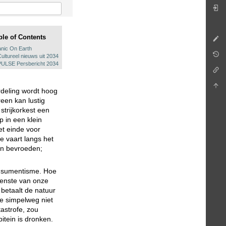
ble of Contents
anic On Earth
Cultureel nieuws uit 2034
PULSE Persbericht 2034
rdeling wordt hoog
reen kan lustig
strijkorkest een
 in een klein
et einde voor
e vaart langs het
an bevroeden;
consumentisme. Hoe
enste van onze
m betaalt de natuur
e simpelweg niet
tastrofe, zou
pitein is dronken.