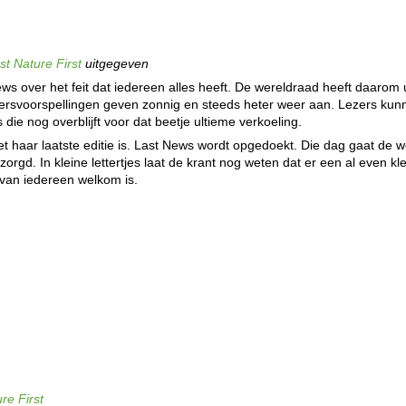
rst Nature First
uitgegeven
ews over het feit dat iedereen alles heeft. De wereldraad heeft daarom
ersvoorspellingen geven zonnig en steeds heter weer aan. Lezers kun
 die nog overblijft voor dat beetje ultieme verkoeling.
et haar laatste editie is. Last News wordt opgedoekt. Die dag gaat de 
orgd. In kleine lettertjes laat de krant nog weten dat er een al even kl
van iedereen welkom is.
ure First