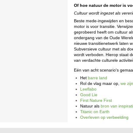
Of hoe natuur de motor is voo
Cultuur wordt ingezet als verer
Beste mede-ingewijden en besc
motor is voor transitie. Verwij
geprobeerd heeft om cultuur als
ondergang van de Oude Wereld),
nieuwe transitienetwerk laten wij
Subversieve cultuur met als do
wordt verboden. Hierop staat de
van verdachte culturele activitei
Eén van acht scenario's gemaa
Het
barre land
Rol de vlag maar op,
we zij
Leeflabo
Good Lie
First Nature First
Natuur als
bron van inspirat
Titanic on Earth
Overleven op verbeelding