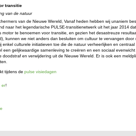
r transitie
ing van de natuur
hermers van de Nieuwe Wereld, Vanaf heden hebben wij unaniem besli
zend naar het legendarische PULSE-transitienetwerk uit het jaar 2014 da
 motor te benoemen voor transitie, en gezien het desastreuze resultaa
 kunnen we niet anders dan besluiten om cultuur te vervangen door na
 enkel culturele initiatieven toe die de natuur verheerlijken en centraal 
el een gelijkwaardige samenleving te creëren en een sociaal evenwicht 
 doodstraf en verwijdering uit de Nieuwe Wereld. Er is ook een meldplich
ten.
kt tijdens de
pulse visiedagen
n er
!
ie