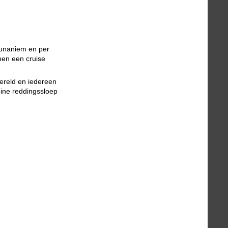
 unaniem en per
nen een cruise
wereld en iedereen
eine reddingssloep