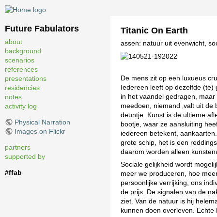
Future Fabulators
Titanic On Earth
about
assen: natuur uit evenwicht, soc
background
scenarios
references
De mens zit op een luxueus cru
presentations
Iedereen leeft op dezelfde (te)
residencies
in het vaandel gedragen, maar b
notes
meedoen, niemand ‚valt uit de b
activity log
deuntje. Kunst is de ultieme a
Physical Narration
bootje, waar ze aansluiting he
Images on Flickr
iedereen betekent, aankaarten. 
grote schip, het is een reddin
partners
daarom worden alleen kunsten
supported by
Sociale gelijkheid wordt mogel
#ffab
meer we produceren, hoe meer
persoonlijke verrijking, ons ind
de prijs. De signalen van de 
ziet. Van de natuur is hij hele
kunnen doen overleven. Echte hoo