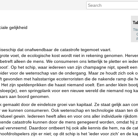
Ta
iale gelijkheid
Tit
iseschip dat onafwendbaar de catastrofe tegemoet vaart.
 grote voet, de ecologische kost wordt niet in rekening genomen. Herve
etreft alleen de mens. We consumeren ons letterlijk te pletter en iede
oot’. Op het schip, waar iedereen van zijn champagne nipt, speelt een 
fleider voor de wetenschap van de ondergang. Maar ze houdt zich ook op
eft gevonden met halsstarrige ecoterroristen die de nakende ramp die h
Het zijn speldenprikken die haast niemand voelt. Een ander klein bootj
gssloep(je), een springplank voor een nieuwe wereld die niemand nog k
aars aan boord genomen.
ijk gemaakt door de eindeloze groei van kapitaal. Ze staat gelijk aan 
 we kunnen consumeren. Ook wetenschap en technologie staan ten di
ividueel gewin. Iedereen heeft alles en voor ons aller individuele rijkdo
nakende catastrofe kunnen door de mens genegeerd worden, omdat hij z
maal vervreemd. Daardoor ontbeert hij ook alle kennis die hem, na de ca
fdrolspelers zijn er niet; op dit schip is het 'ieder voor zich' en de ka